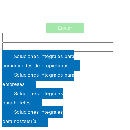
tiene derecho a obtener confirmación sobre si en GRUPO FUMISERV S.L. estamos
tratando sus datos personales por tanto tiene derecho a acceder a sus datos
personales, rectificar los datos inexactos o solicitar su supresión cuando los datos
ya no sean necesarios. Asimismo, solicito su autorización para ofrecerle productos
y servicios relacionados con los solicitados y fidelizarle como cliente.
Enviar
Soluciones integrales para
comunidades de propietarios
Soluciones integrales para
empresas
Soluciones integrales
para hoteles
Soluciones integrales
para hostelería