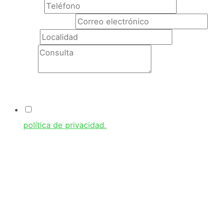
Teléfono
*
Correo electrónico
Localidad
Consulta
Condiciones
Acepto las condiciones de uso y he leído la
política de privacidad.
Responsable:
GRUPO FUMISERV S.L
Identidad:
CIF: B-11829231
Dir. postal:
Calle Marruecos, 6, Nave 18, 11408 Jerez de la Frontera, Cádiz.
Teléfono:
956 32 09 97
Correo elect:
admon@fumiserv.com
En nombre de la empresa tratamos la información que nos facilita con el fin de
prestarles el servicio solicitado, realizar la facturación del mismo. Los datos
proporcionados se conservarán mientras se mantenga la relación comercial o
durante los años necesarios para cumplir con las obligaciones legales. Los datos no
se cederán a terceros salvo en los casos en que exista una obligación legal. Usted