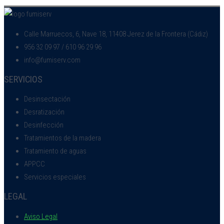
Calle Marruecos, 6, Nave 18, 11408 Jerez de la Frontera (Cádiz)
956 32 09 97 / 610 96 29 96
info@fumiserv.com
SERVICIOS
Desinsectación
Desratización
Desinfección
Tratamientos de la madera
Tratamiento de aguas
APPCC
Servicios especiales
LEGAL
Aviso Legal