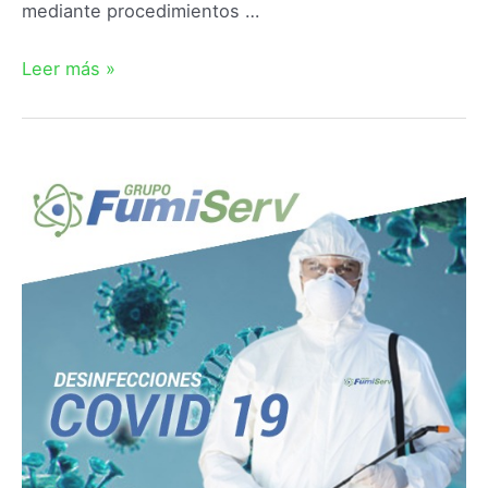
mediante procedimientos …
Leer más »
Empresa
desinfección
Coronavirus
en
Torre
Alhaquime