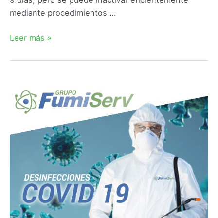
mediante procedimientos …
Leer más »
Empresa
desinfección
Coronavirus
en
Tarifa