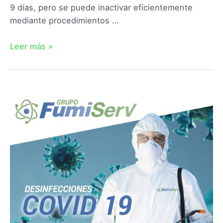
9 días, pero se puede inactivar eficientemente
mediante procedimientos …
Leer más »
Empresa
desinfección
Coronavirus
en
Setenil
de
las
Bodegas