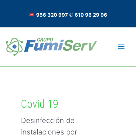
Ir
al
956 320 997
✆
610 96 29 96
contenido
Men
princ
Paginación
de
entradas
Covid 19
Desinfección de
instalaciones por