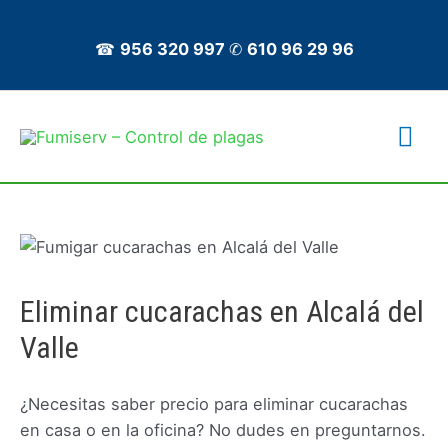
Ir
al
☎
956 320 997
✆
610 96 29 96
contenido
Me
prin
Eliminar cucarachas en Alcalá del
Valle
¿Necesitas saber precio para eliminar cucarachas
en casa o en la oficina? No dudes en preguntarnos.