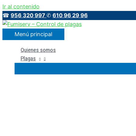
Ir al contenido
☎
956 320 997
✆
610 96 29 96
Menú principal
Quienes somos
Plagas