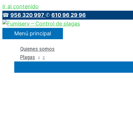
Ir al contenido
☎
956 320 997
✆
610 96 29 96
Menú principal
Quienes somos
Plagas