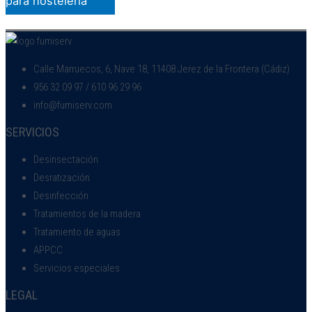
para hostelería
Calle Marruecos, 6, Nave 18, 11408 Jerez de la Frontera (Cádiz)
956 32 09 97 / 610 96 29 96
info@fumiserv.com
SERVICIOS
Desinsectación
Desratización
Desinfección
Tratamientos de la madera
Tratamiento de aguas
APPCC
Servicios especiales
LEGAL