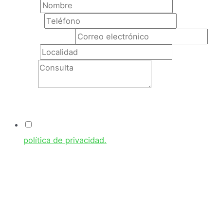
Nombre
*
Teléfono
*
Correo electrónico
Localidad
Consulta
Condiciones
Acepto las condiciones de uso y he leído la
política de privacidad.
Responsable:
GRUPO FUMISERV S.L
Identidad:
CIF: B-11829231
Dir. postal:
Calle Marruecos, 6, Nave 18, 11408 Jerez de la Frontera, Cádiz.
Teléfono:
956 32 09 97
Correo elect:
admon@fumiserv.com
En nombre de la empresa tratamos la información que nos facilita con el fin de
prestarles el servicio solicitado, realizar la facturación del mismo. Los datos
proporcionados se conservarán mientras se mantenga la relación comercial o