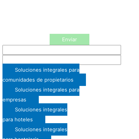
durante los años necesarios para cumplir con las obligaciones legales. Los datos no
se cederán a terceros salvo en los casos en que exista una obligación legal. Usted
tiene derecho a obtener confirmación sobre si en GRUPO FUMISERV S.L. estamos
tratando sus datos personales por tanto tiene derecho a acceder a sus datos
personales, rectificar los datos inexactos o solicitar su supresión cuando los datos
ya no sean necesarios. Asimismo, solicito su autorización para ofrecerle productos
y servicios relacionados con los solicitados y fidelizarle como cliente.
Enviar
Soluciones integrales para
comunidades de propietarios
Soluciones integrales para
empresas
Soluciones integrales
para hoteles
Soluciones integrales