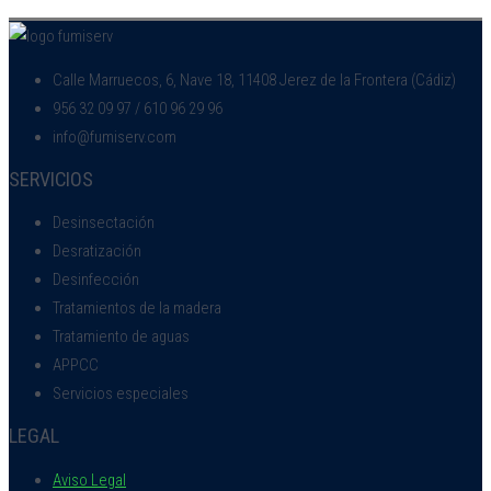
Calle Marruecos, 6, Nave 18, 11408 Jerez de la Frontera (Cádiz)
956 32 09 97 / 610 96 29 96
info@fumiserv.com
SERVICIOS
Desinsectación
Desratización
Desinfección
Tratamientos de la madera
Tratamiento de aguas
APPCC
Servicios especiales
LEGAL
Aviso Legal