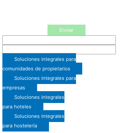
tiene derecho a obtener confirmación sobre si en GRUPO FUMISERV S.L. estamos
tratando sus datos personales por tanto tiene derecho a acceder a sus datos
personales, rectificar los datos inexactos o solicitar su supresión cuando los datos
ya no sean necesarios. Asimismo, solicito su autorización para ofrecerle productos
y servicios relacionados con los solicitados y fidelizarle como cliente.
Enviar
Soluciones integrales para
comunidades de propietarios
Soluciones integrales para
empresas
Soluciones integrales
para hoteles
Soluciones integrales
para hostelería