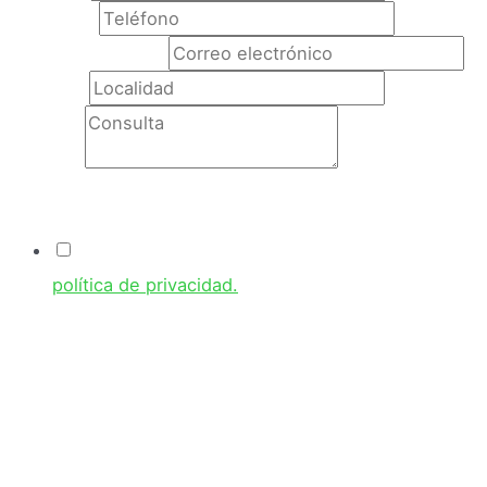
Teléfono
*
Correo electrónico
Localidad
Consulta
Condiciones
Acepto las condiciones de uso y he leído la
política de privacidad.
Responsable:
GRUPO FUMISERV S.L
Identidad:
CIF: B-11829231
Dir. postal:
Calle Marruecos, 6, Nave 18, 11408 Jerez de la Frontera, Cádiz.
Teléfono:
956 32 09 97
Correo elect:
admon@fumiserv.com
En nombre de la empresa tratamos la información que nos facilita con el fin de
prestarles el servicio solicitado, realizar la facturación del mismo. Los datos
proporcionados se conservarán mientras se mantenga la relación comercial o
durante los años necesarios para cumplir con las obligaciones legales. Los datos no
se cederán a terceros salvo en los casos en que exista una obligación legal. Usted