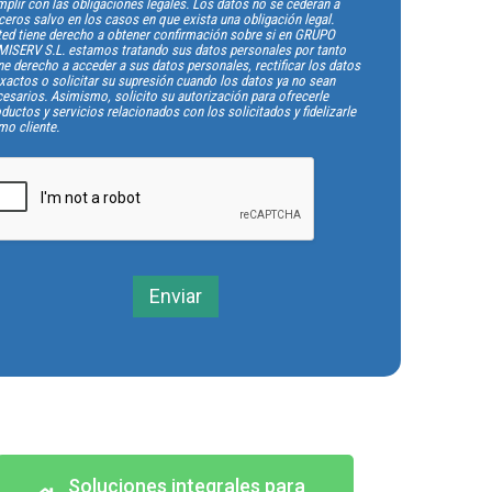
plir con las obligaciones legales. Los datos no se cederán a
ceros salvo en los casos en que exista una obligación legal.
ted tiene derecho a obtener confirmación sobre si en GRUPO
MISERV S.L. estamos tratando sus datos personales por tanto
ne derecho a acceder a sus datos personales, rectificar los datos
xactos o solicitar su supresión cuando los datos ya no sean
esarios. Asimismo, solicito su autorización para ofrecerle
ductos y servicios relacionados con los solicitados y fidelizarle
mo cliente.
Enviar
Soluciones integrales para