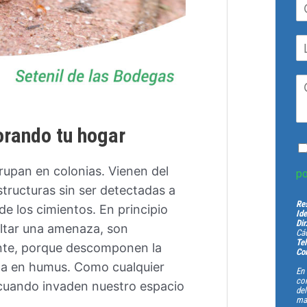
orando tu hogar
rupan en colonias. Vienen del
po
structuras sin ser detectadas a
Re
de los cimientos. En principio
Ide
Dir
ultar una amenaza, son
Cád
Tel
nte, porque descomponen la
Cor
ola en humus. Como cualquier
En 
con
 cuando invaden nuestro espacio
de
man