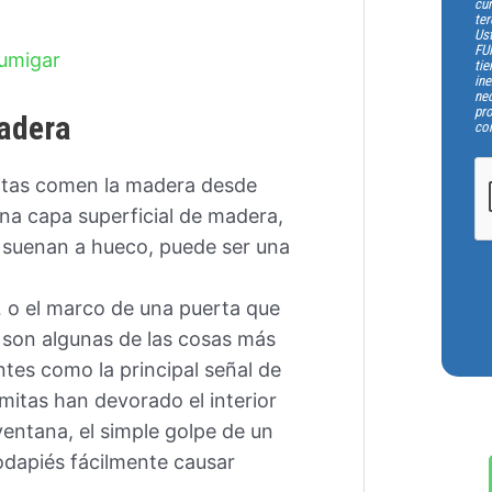
cum
ter
Us
FU
tie
ine
nec
pro
madera
co
itas comen la madera desde
na capa superficial de madera,
y suenan a hueco, puede ser una
 o el marco de una puerta que
 son algunas de las cosas más
tes como la principal señal de
mitas han devorado el interior
ventana, el simple golpe de un
rodapiés fácilmente causar