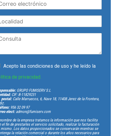
Acepto las condiciones de uso y he leído la
lítica de privacidad.
sponsable:
GRUPO FUMISERV S.L
ntidad:
CIF: B-11829231
. postal:
Calle Marruecos, 6, Nave 18, 11408 Jerez de la Frontera,
iz.
éfono:
956 32 09 97
reo elect:
admon@fumiserv.com
nombre de la empresa tratamos la información que nos facilita
 el fin de prestarles el servicio solicitado, realizar la facturación
l mismo. Los datos proporcionados se conservarán mientras se
tenga la relación comercial o durante los años necesarios para