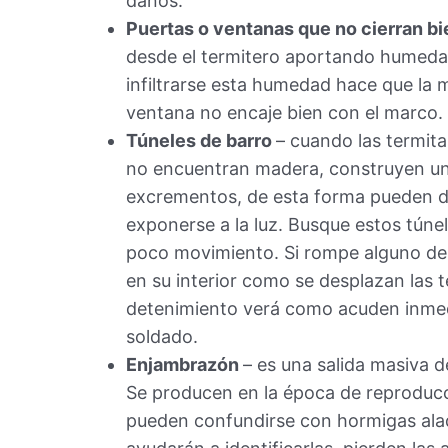
daños.
Puertas o ventanas que no cierran b
desde el termitero aportando humedad 
infiltrarse esta humedad hace que la m
ventana no encaje bien con el marco.
Túneles de barro
– cuando las termitas
no encuentran madera, construyen uno
excrementos, de esta forma pueden de
exponerse a la luz. Busque estos tún
poco movimiento. Si rompe alguno de
en su interior como se desplazan las t
detenimiento verá como acuden inmed
soldado.
Enjambrazón
– es una salida masiva d
Se producen en la época de reproducc
pueden confundirse con hormigas alad