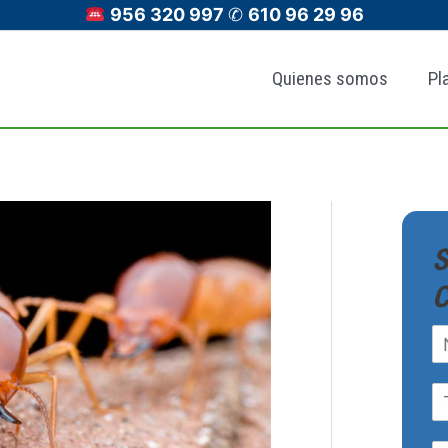
956 320 997
✆
610 96 29 96
Quienes somos
Pl
S