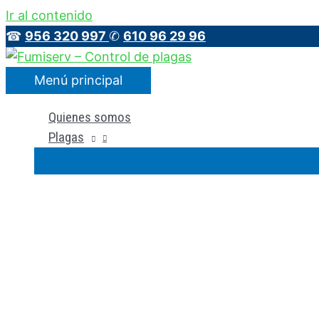
Ir al contenido
☎
956 320 997
✆
610 96 29 96
Menú principal
Quienes somos
Plagas